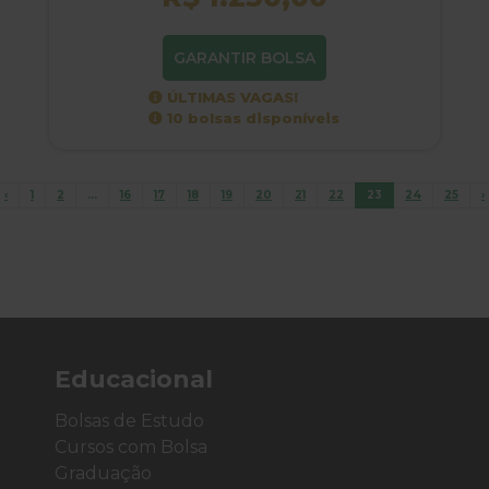
GARANTIR BOLSA
ÚLTIMAS VAGAS!
10 bolsas disponíveis
‹
1
2
...
16
17
18
19
20
21
22
23
24
25
›
Educacional
Bolsas de Estudo
Cursos com Bolsa
Graduação