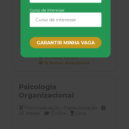
R$ 47,50
por 12x
Bolsa com
Curso de interesse
70% + 5%
Economize
R$ 1.230,00
GARANTIR MINHA VAGA
GARANTIR BOLSA
ÚLTIMAS VAGAS!
10 bolsas disponíveis
Psicologia
Organizacional
Pós-Graduação - Especialização
05 meses
Online
Livre