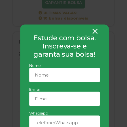
GARANTIR BOLSA
ÚLTIMAS VAGAS!
10 bolsas disponíveis
Estude com bolsa.
Gestão Hospitalar
Inscreva-se e
garanta sua bolsa!
Pós-Graduação - Especialização
05 meses
Online
Livre
Nome
E-mail
UNIFATECIE
Whatsapp
de 15x
R$ 120,00