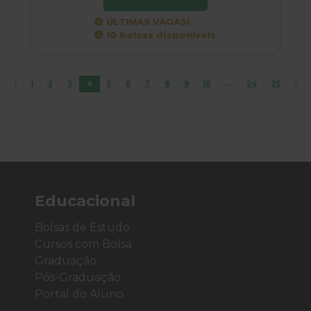
ÚLTIMAS VAGAS!
10 bolsas disponíveis
‹
1
2
3
4
5
6
7
8
9
10
...
24
25
›
Educacional
Bolsas de Estudo
Cursos com Bolsa
Graduação
Pós-Graduação
Portal do Aluno