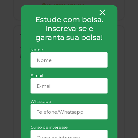
ÚLTIMAS VAGAS!
10 bolsas disponíveis
Estude com bolsa.
Inscreva-se e
Teologia
garanta sua bolsa!
Graduação - Bacharelado
3 anos
Nome
Online
Livre
E-mail
UNIFATECIE
Whatsapp
de
R$ 299,00
Curso de interesse
R$ 74,75/Mês
por